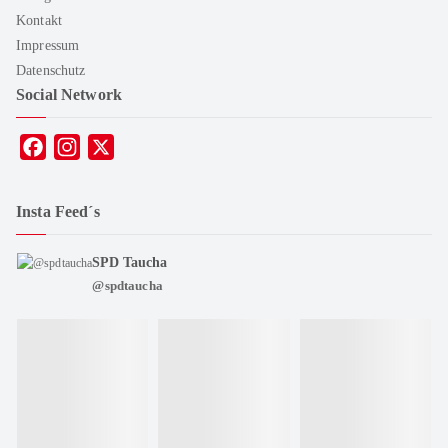
Kontakt
Impressum
Datenschutz
Social Network
F
I
X
a
n
c
s
Insta Feed´s
e
t
b
a
SPD Taucha
o
g
@spdtaucha
o
r
k
a
m