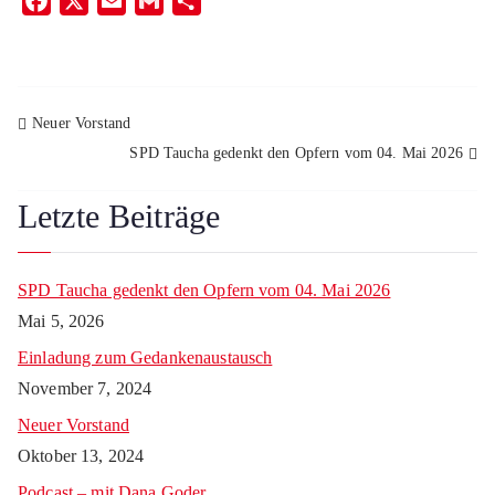
F
X
E
G
T
a
m
m
e
c
a
a
i
e
i
i
l
b
l
l
e
Neuer Vorstand
o
n
SPD Taucha gedenkt den Opfern vom 04. Mai 2026
o
k
Letzte Beiträge
SPD Taucha gedenkt den Opfern vom 04. Mai 2026
Mai 5, 2026
Einladung zum Gedankenaustausch
November 7, 2024
Neuer Vorstand
Oktober 13, 2024
Podcast – mit Dana Goder