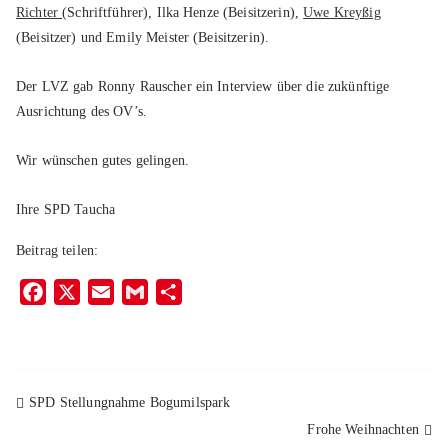
Richter
(Schriftführer), Ilka Henze (Beisitzerin),
Uwe Kreyßig
(Beisitzer) und Emily Meister (Beisitzerin).
Der LVZ gab Ronny Rauscher ein Interview über die zukünftige
Ausrichtung des OV’s.
Wir wünschen gutes gelingen.
Ihre SPD Taucha
Beitrag teilen:
F
X
E
G
T
a
m
m
e
c
a
a
i
e
i
i
l
b
l
l
e
SPD Stellungnahme Bogumilspark
o
n
Frohe Weihnachten
o