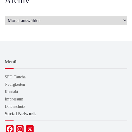
Archiv
Menü
SPD Taucha
Neuigkeiten
Kontakt
Impressum
Datenschutz
Social Network
F
I
X