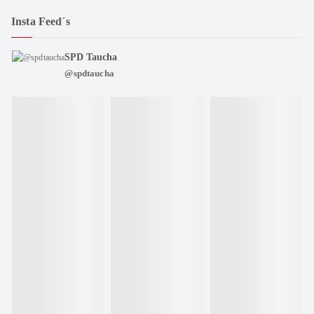
c
s
Insta Feed´s
e
t
b
a
SPD Taucha
o
g
@spdtaucha
o
r
k
a
m