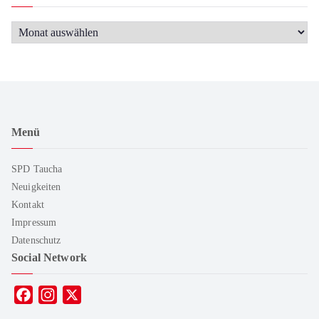
Menü
SPD Taucha
Neuigkeiten
Kontakt
Impressum
Datenschutz
Social Network
F
I
X
a
n