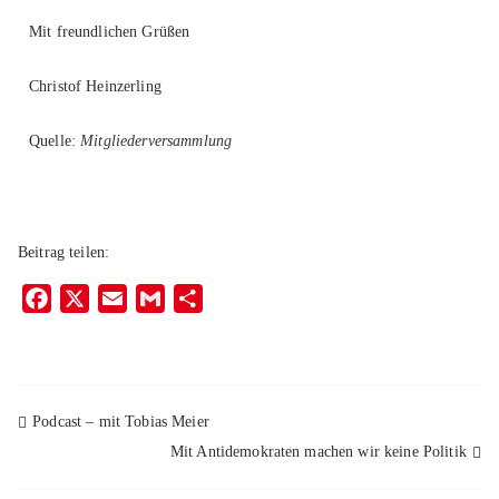
Mit freundlichen Grüßen
Christof Heinzerling
Quelle:
Mitgliederversammlung
Beitrag teilen:
F
X
E
G
T
a
m
m
e
c
a
a
i
e
i
i
l
b
l
l
e
Podcast – mit Tobias Meier
o
n
Mit Antidemokraten machen wir keine Politik
o