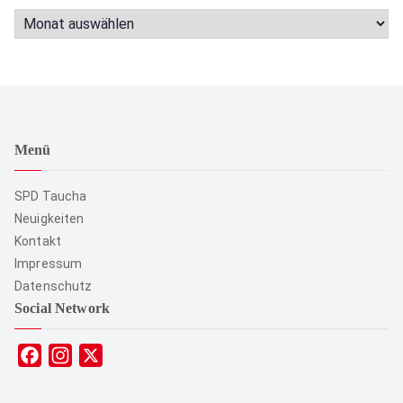
A
r
c
h
i
v
Menü
SPD Taucha
Neuigkeiten
Kontakt
Impressum
Datenschutz
Social Network
F
I
X
a
n
c
s