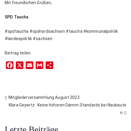
Mit freundlichen Grüßen,
SPD Taucha
#spdtaucha #spdnordsachsen #taucha #kommunalpolitik
#landespolitik #sachsen
Beitrag teilen:
F
X
E
G
T
a
m
m
e
c
a
a
i
e
i
i
l
b
l
l
e
Mitgliederversammlung August 2023
Beitragsnavigation
o
n
Klara Geywitz : Keine höheren Dämm-Standards bei Neubaute
o
n
k
Letzte Beiträge