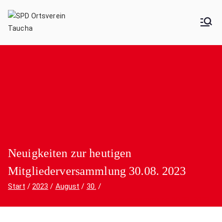
Zum
Inhalt
SPD Ortsverein Taucha
springen
Neuigkeiten zur heutigen
Mitgliederversammlung 30.08. 2023
Start
2023
August
30.
Neuigkeiten zur heutigen Mitgliederversammlung 30.08. 2023